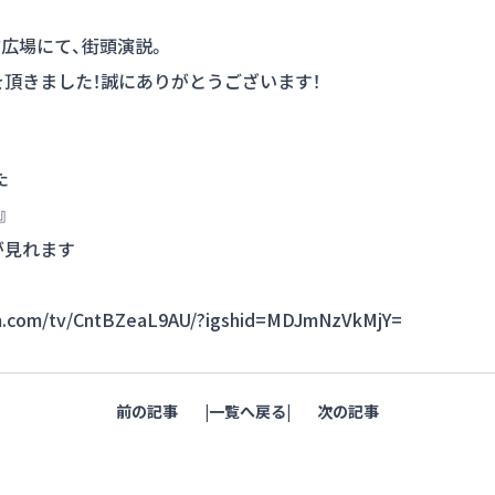
前広場にて、街頭演説。
頂きました！誠にありがとうございます！
た
』
が見れます
am.com/tv/CntBZeaL9AU/?igshid=MDJmNzVkMjY=
前の記事
一覧へ戻る
次の記事